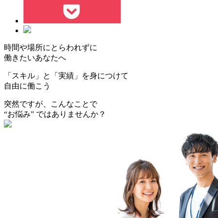
時間
や
場所
にとらわれずに
働きたいあなた
へ
「
スキル」
と
「実績」
を身につけて
自由に働こう
突然ですが、こんなことで
“お悩み”
ではありませんか？