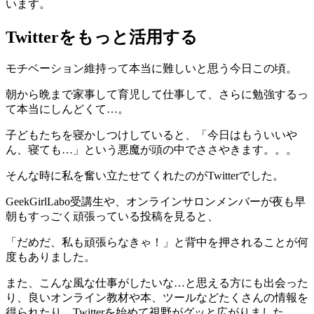
います。
Twitterをもっと活用する
モチベーション維持って本当に難しいと思う今日この頃。
朝から晩まで家事して育児して仕事して、さらに勉強するっ
て本当にしんどくて…。
子どもたちを寝かしつけしていると、「今日はもういいや
ん、寝ても…」という悪魔が頭の中でささやきます。。。
そんな時に私を奮い立たせてくれたのがTwitterでした。
GeekGirlLabo受講生や、オンラインサロンメンバーが夜も早
朝もすっごく頑張っている投稿を見ると、
「だめだ、私も頑張らなきゃ！」と背中を押されることが何
度もありました。
また、こんな風な仕事がしたいな…と思える方にも出会った
り、良いオンライン教材や本、ツールなどたくさんの情報を
得られたり、Twitterを始めて視野がグッと広がりました。