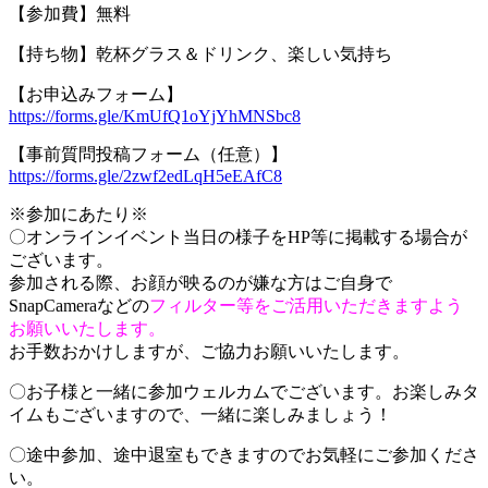
【参加費】無料
【持ち物】乾杯グラス＆ドリンク、楽しい気持ち
【お申込みフォーム】
https://forms.gle/KmUfQ1oYjYhMNSbc8
【事前質問投稿フォーム（任意）】
https://forms.gle/2zwf2edLqH5eEAfC8
※参加にあたり※
〇オンラインイベント当日の様子をHP等に掲載する場合が
ございます。
参加される際、お顔が映るのが嫌な方はご自身で
SnapCameraなどの
フィルター等をご活用いただきますよう
お願いいたします。
お手数おかけしますが、ご協力お願いいたします。
〇お子様と一緒に参加ウェルカムでございます。お楽しみタ
イムもございますので、一緒に楽しみましょう！
〇途中参加、途中退室もできますのでお気軽にご参加くださ
い。