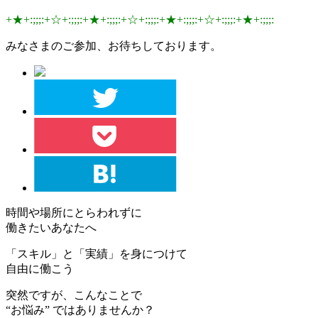
+★+:;;;:+☆+:;;;:+★+:;;;:+☆+:;;;:+★+:;;;:+☆+:;;;:+★+:;;;:
みなさまのご参加、お待ちしております。
時間
や
場所
にとらわれずに
働きたいあなた
へ
「
スキル」
と
「実績」
を身につけて
自由に働こう
突然ですが、こんなことで
“お悩み”
ではありませんか？